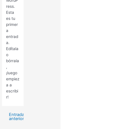
WordP
ress.
Esta
es tu
primer
a
entrad
a.
Edítala
o
bórrala
,
¡luego
empiez
a a
escribi
r!
Entrada
anterior