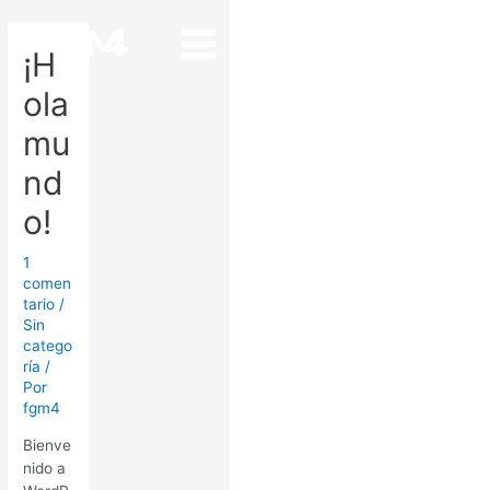
Ir
Navegación
Main
al
de
Menu
¡H
contenido
entradas
ola
mu
nd
o!
1
comen
tario
/
Sin
catego
ría
/
Por
fgm4
Bienve
nido a