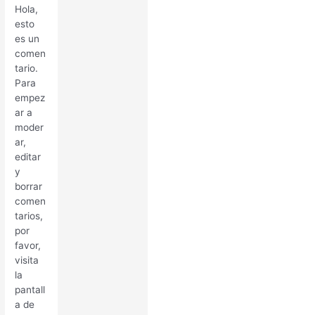
Hola,
esto
es un
comen
tario.
Para
empez
ar a
moder
ar,
editar
y
borrar
comen
tarios,
por
favor,
visita
la
pantall
a de