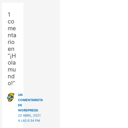
1
co
me
nta
rio
en
“¡H
ola
mu
nd
o!”
UN
COMENTARISTA
DE
WORDPRESS
20 ABRIL, 2021
A LAS 6:34 PM