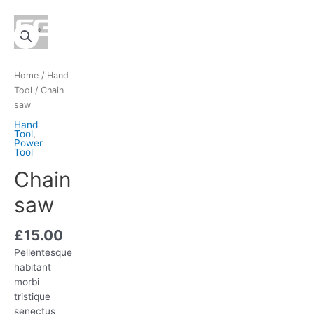
Ir
Main
Chain
al
Menu
saw
contenido
quantity
Home
/
Hand
Tool
/ Chain
saw
Hand
Tool
,
Power
Tool
Chain
saw
£
15.00
Pellentesque
habitant
morbi
tristique
senectus