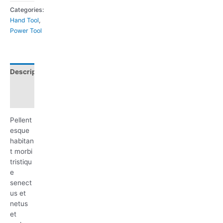
Categories:
Hand Tool
,
Power Tool
Description
Reviews
(0)
Pellent
esque
habitan
t morbi
tristiqu
e
senect
us et
netus
et