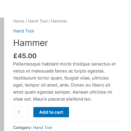
áulica
Separación
Proyectos e integración
Hammer
Home
/
Hand Tool
/ Hammer
quantity
Hand Tool
o
Nosotros
Hammer
£
45.00
Pellentesque habitant morbi tristique senectus et
netus et malesuada fames ac turpis egestas.
Vestibulum tortor quam, feugiat vitae, ultricies
eget, tempor sit amet, ante. Donec eu libero sit
amet quam egestas semper. Aenean ultricies mi
vitae est. Mauris placerat eleifend leo.
Add to cart
Category:
Hand Tool