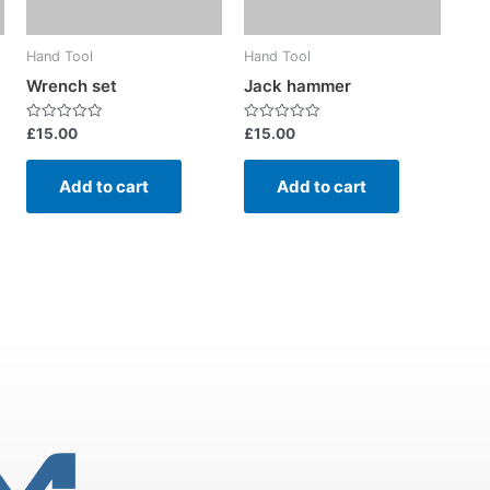
Hand Tool
Hand Tool
Wrench set
Jack hammer
Rated
Rated
£
15.00
£
15.00
0
0
out
out
of
of
Add to cart
Add to cart
5
5