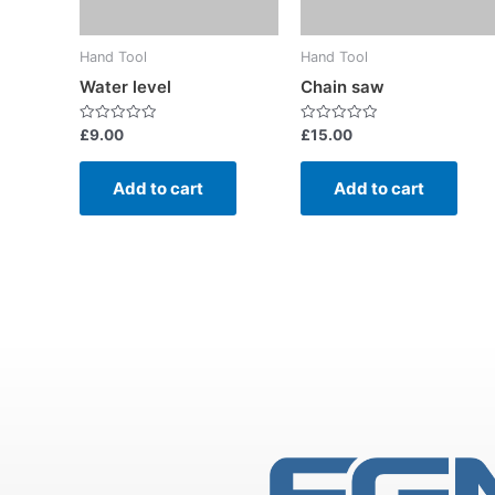
Hand Tool
Hand Tool
Water level
Chain saw
Rated
Rated
£
9.00
£
15.00
0
0
out
out
of
of
Add to cart
Add to cart
5
5